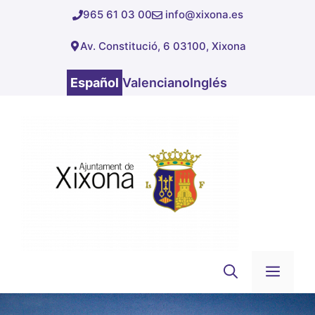
Saltar
965 61 03 00
info@xixona.es
al
Av. Constitució, 6 03100, Xixona
contenido
Español
Valenciano
Inglés
Men