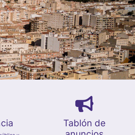
cia
Tablón de
anuncios
ública y