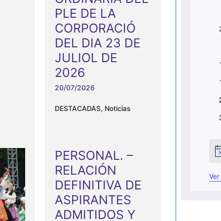
PLE DE LA
C
CORPORACIÓ
a
DEL DIA 23 DE
l
JULIOL DE
e
2026
n
t
20/07/2026
d
DESTACADAS
,
Noticias
a
t
r
t
PERSONAL. –
i
A
t
v
RELACIÓN
i
o
t
Ver
s
DEFINITIVA DE
o
d
ASPIRANTES
e
ADMITIDOS Y