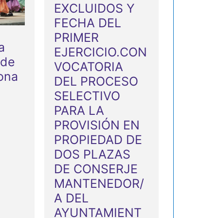
E
EXCLUIDOS Y
FECHA DEL
v
PRIMER
e
a
EJERCICIO.CON
n
 de
VOCATORIA
t
xona
DEL PROCESO
o
SELECTIVO
PARA LA
s
PROVISIÓN EN
PROPIEDAD DE
DOS PLAZAS
DE CONSERJE
MANTENEDOR/
A DEL
AYUNTAMIENT