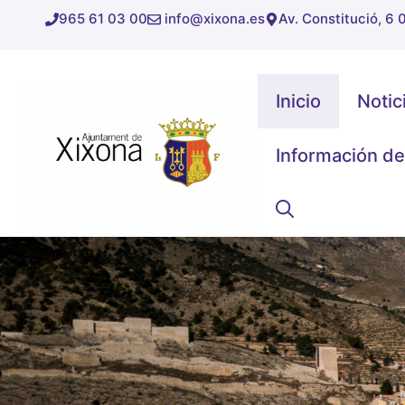
Saltar
965 61 03 00
info@xixona.es
Av. Constitució, 6
al
contenido
Inicio
Notic
Información de