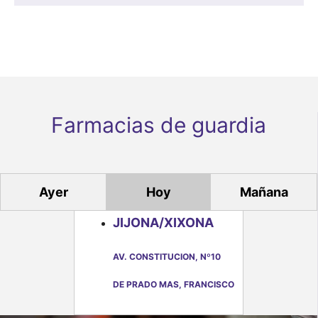
o
o
o
o
o
o
o
d
s
s
s
s
s
s
s
e
E
v
e
Farmacias de guardia
n
t
o
Ayer
Hoy
Mañana
s
JIJONA/XIXONA
AV. CONSTITUCION, Nº10
DE PRADO MAS, FRANCISCO