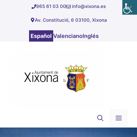
Saltar
965 61 03 00
info@xixona.es
al
Av. Constitució, 6 03100, Xixona
contenido
Español
Valenciano
Inglés
Men