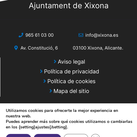
Ajuntament de Xixona
965 61 03 00
info@xixona.es
Av. Constitució, 6
03100 Xixona, Alicante.
Aviso legal
Política de privacidad
Política de cookies
Mapa del sitio
Utilizamos cookies para ofrecerte la mejor experiencia en
nuestra web.
Puedes aprender más sobre qué cookies utilizamos o cambiarlas
en los {setting]ajustes{/setting].
© 2025 Web desarrollada por el Servicio de Informática de Diputación
de Alicante