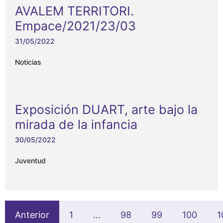
AVALEM TERRITORI.
Empace/2021/23/03
31/05/2022
Noticias
Exposición DUART, arte bajo la
mirada de la infancia
30/05/2022
Juventud
Anterior
1
…
98
99
100
1