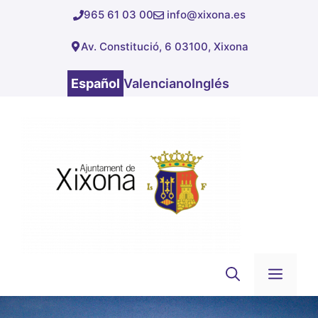
Saltar
965 61 03 00
info@xixona.es
al
Av. Constitució, 6 03100, Xixona
contenido
Español
Valenciano
Inglés
Men