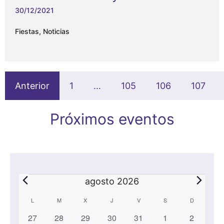
30/12/2021
Fiestas
,
Noticias
Anterior
1
…
105
106
107
Próximos eventos
Eventos
agosto 2026
C
L
LUNES
M
MARTES
X
MIÉRCOLES
J
JUEVES
V
VIERNES
S
SÁBADO
D
DOMINGO
0
0
0
0
1
1
0
27
28
29
30
31
1
2
a