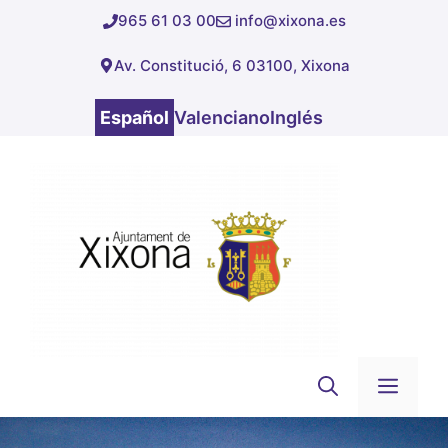
Saltar
965 61 03 00
info@xixona.es
al
Av. Constitució, 6 03100, Xixona
contenido
Español
Valenciano
Inglés
Men