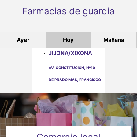
e
Farmacias de guardia
n
t
o
Ayer
Hoy
Mañana
s
JIJONA/XIXONA
AV. CONSTITUCION, Nº10
DE PRADO MAS, FRANCISCO
Comercio local