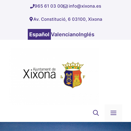
Saltar
965 61 03 00
info@xixona.es
al
Av. Constitució, 6 03100, Xixona
contenido
Español
Valenciano
Inglés
Men