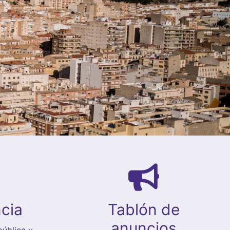
cia
Tablón de
anuncios
ública y