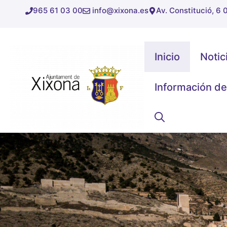
Saltar
965 61 03 00
info@xixona.es
Av. Constitució, 6
al
contenido
Inicio
Notic
Información de