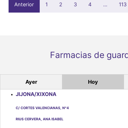
Anterior
1
2
3
4
…
113
Farmacias de guard
Ayer
Hoy
JIJONA/XIXONA
C/ CORTES VALENCIANAS, Nº4
RIUS CERVERA, ANA ISABEL