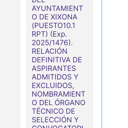
E
AYUNTAMIENT
v
O DE XIXONA
e
(PUESTO10.1
RPT) (Exp.
n
2025/1476).
t
RELACIÓN
o
DEFINITIVA DE
s
ASPIRANTES
ADMITIDOS Y
EXCLUIDOS,
NOMBRAMIENT
O DEL ÓRGANO
TÉCNICO DE
SELECCIÓN Y