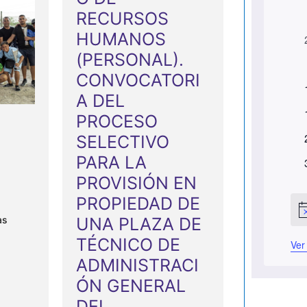
RECURSOS
C
HUMANOS
a
(PERSONAL).
l
CONVOCATORI
e
A DEL
n
PROCESO
t
SELECTIVO
d
PARA LA
a
t
PROVISIÓN EN
r
t
PROPIEDAD DE
i
A
t
as
UNA PLAZA DE
v
i
o
TÉCNICO DE
t
Ver
s
o
ADMINISTRACI
d
ÓN GENERAL
e
DEL