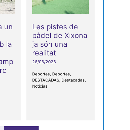
a un
Les pistes de
pàdel de Xixona
b la
ja són una
realitat
camp
26/06/2026
rc
Deportes
,
Deportes
,
DESTACADAS
,
Destacadas
,
Noticias