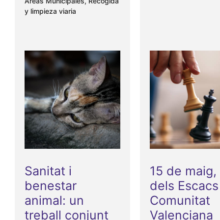
Areas Municipales
,
Recogida
y limpieza viaria
Sanitat i
15 de maig,
benestar
dels Escacs 
animal: un
Comunitat
treball conjunt
Valenciana