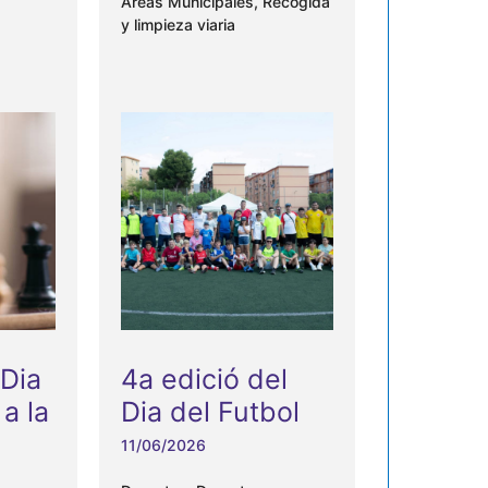
Areas Municipales
,
Recogida
E
y limpieza viaria
v
e
n
t
o
s
 Dia
4a edició del
a la
Dia del Futbol
11/06/2026