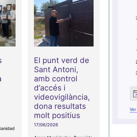
C
a
l
e
n
t
s
El punt verd de
d
Sant Antoni,
a
t
a
amb control
r
d’accés i
t
i
videovigilància,
A
t
v
dona resultats
i
o
t
Ver
s
molt positius
o
d
17/06/2026
e
Sanidad