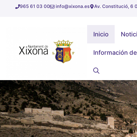
Saltar
965 61 03 00
info@xixona.es
Av. Constitució, 6
al
contenido
Inicio
Notic
Información de