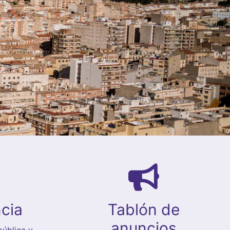
cia
Tablón de
anuncios
ública y