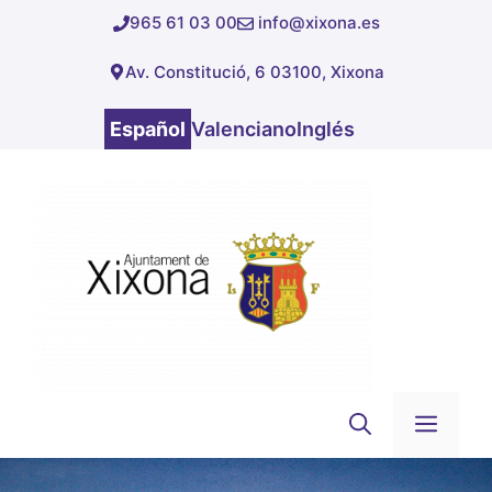
Saltar
965 61 03 00
info@xixona.es
al
Av. Constitució, 6 03100, Xixona
contenido
Español
Valenciano
Inglés
Men