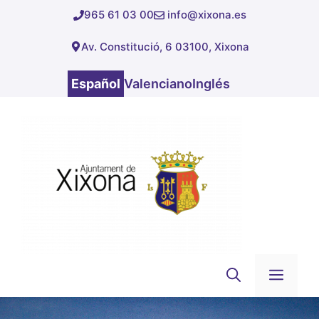
Saltar
965 61 03 00
info@xixona.es
al
Av. Constitució, 6 03100, Xixona
contenido
Español
Valenciano
Inglés
Men