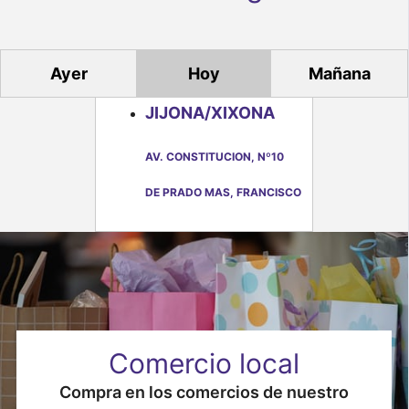
n
t
o
Ayer
Hoy
Mañana
s
JIJONA/XIXONA
AV. CONSTITUCION, Nº10
DE PRADO MAS, FRANCISCO
Comercio local
Compra en los comercios de nuestro