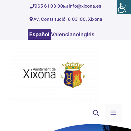
Saltar
965 61 03 00
info@xixona.es
al
Av. Constitució, 6 03100, Xixona
contenido
Español
Valenciano
Inglés
Men