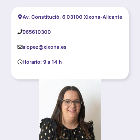
Av. Constituciò, 6 03100 Xixona-Alicante
965610300
alopez@xixona.es
Horario: 9 a 14 h