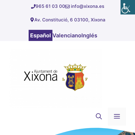
Saltar
965 61 03 00
info@xixona.es
al
Av. Constitució, 6 03100, Xixona
contenido
Español
Valenciano
Inglés
Men