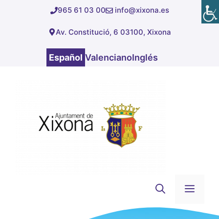
Saltar
965 61 03 00
info@xixona.es
al
Av. Constitució, 6 03100, Xixona
contenido
Español
Valenciano
Inglés
Men