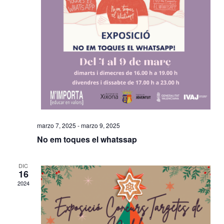
a
s
d
e
E
v
e
n
marzo 7, 2025
-
marzo 9, 2025
No em toques el whatssap
t
o
DIC
16
s
2024