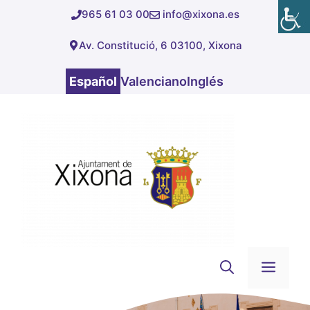
Saltar
965 61 03 00
info@xixona.es
al
Av. Constitució, 6 03100, Xixona
contenido
Español
Valenciano
Inglés
Men