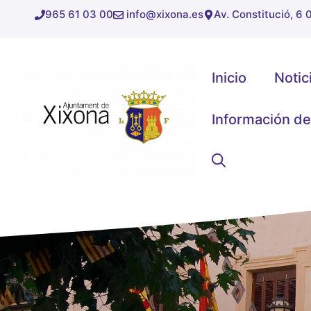
Saltar
965 61 03 00
info@xixona.es
Av. Constitució, 6
al
contenido
Inicio
Notic
Información de