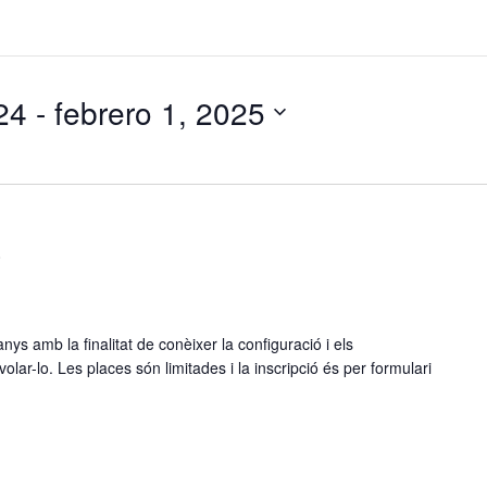
24
 - 
febrero 1, 2025
0
anys amb la finalitat de conèixer la configuració i els
lar-lo. Les places són limitades i la inscripció és per formulari