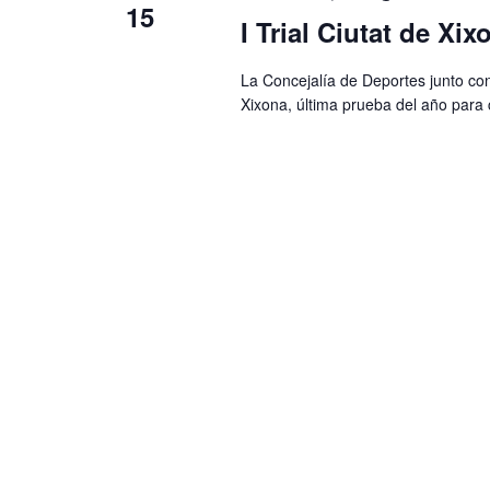
15
l
I Trial Ciutat de Xix
a
v
La Concejalía de Deportes junto con
Xixona, última prueba del año para
e
.