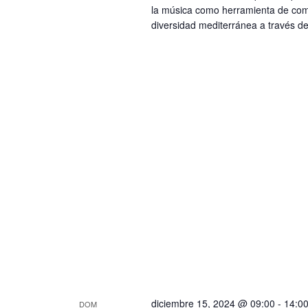
a
t
la música como herramienta de comu
o
diversidad mediterránea a través del
s
s
d
p
e
a
r
E
a
v
l
e
a
p
n
a
t
l
o
a
b
s
r
a
c
diciembre 15, 2024 @ 09:00
-
14:0
DOM