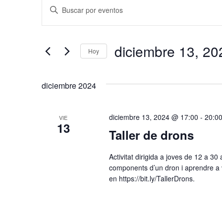
Eventos
N
I
a
n
t
v
diciembre 13, 20
r
Hoy
e
o
S
g
d
e
diciembre 2024
u
a
l
c
c
e
e
diciembre 13, 2024 @ 17:00
-
20:0
VIE
c
i
13
l
Taller de drons
c
a
ó
i
p
Activitat dirigida a joves de 12 a 30 
n
o
a
components d’un dron i aprendre a vo
n
d
en https://bit.ly/TallerDrons.
l
a
a
e
l
b
b
a
r