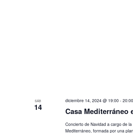
f
ú
a
e
c
s
c
l
q
h
a
a
u
v
.
e
e
.
d
B
a
u
s
y
c
v
a
diciembre 14, 2024 @ 19:00
-
20:0
SÁB
i
E
14
Casa Mediterráneo 
v
s
e
t
Concierto de Navidad a cargo de la
n
Mediterráneo, formada por una plan