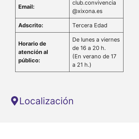
club.convivencia
Email:
@xixona.es
Adscrito:
Tercera Edad
De lunes a viernes
Horario de
de 16 a 20 h.
atención al
(En verano de 17
público:
a 21 h.)
Localización