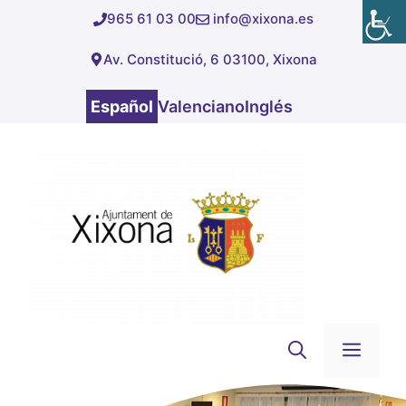
Saltar
965 61 03 00
info@xixona.es
al
Av. Constitució, 6 03100, Xixona
contenido
Español
Valenciano
Inglés
Men