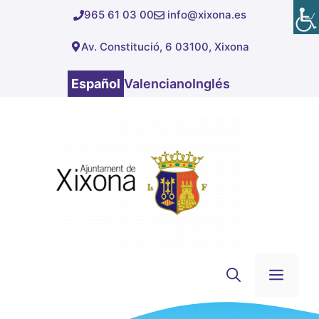
Saltar
965 61 03 00
info@xixona.es
al
Av. Constitució, 6 03100, Xixona
contenido
Español
Valenciano
Inglés
Men