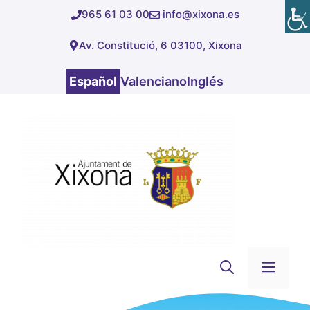
Saltar
965 61 03 00
info@xixona.es
al
Av. Constitució, 6 03100, Xixona
contenido
Español
Valenciano
Inglés
Men