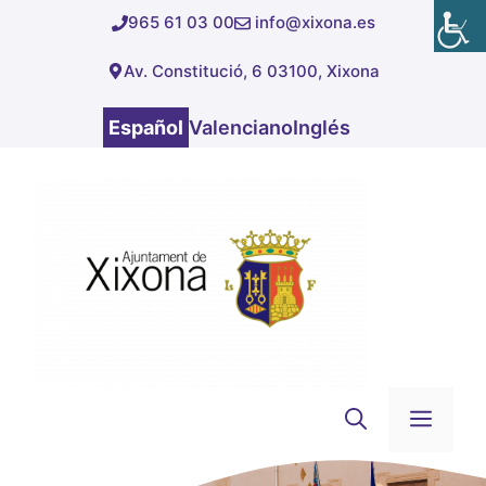
Saltar
965 61 03 00
info@xixona.es
al
Av. Constitució, 6 03100, Xixona
contenido
Español
Valenciano
Inglés
Men