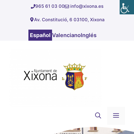
Saltar
965 61 03 00
info@xixona.es
al
Av. Constitució, 6 03100, Xixona
contenido
Español
Valenciano
Inglés
Men