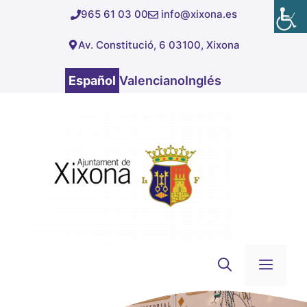
Saltar
965 61 03 00
info@xixona.es
al
Av. Constitució, 6 03100, Xixona
contenido
Español
Valenciano
Inglés
Men