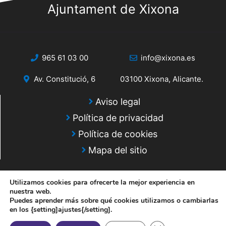
Ajuntament de Xixona
965 61 03 00
info@xixona.es
Av. Constitució, 6
03100 Xixona, Alicante.
Aviso legal
Política de privacidad
Política de cookies
Mapa del sitio
Utilizamos cookies para ofrecerte la mejor experiencia en
nuestra web.
Puedes aprender más sobre qué cookies utilizamos o cambiarlas
en los {setting]ajustes{/setting].
© 2025 Web desarrollada por el Servicio de Informática de Diputación
de Alicante