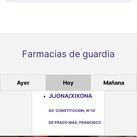
o
o
o
o
o
o
o
d
s
s
s
s
s
s
s
e
E
v
e
Farmacias de guardia
n
t
o
Ayer
Hoy
Mañana
s
JIJONA/XIXONA
AV. CONSTITUCION, Nº10
DE PRADO MAS, FRANCISCO