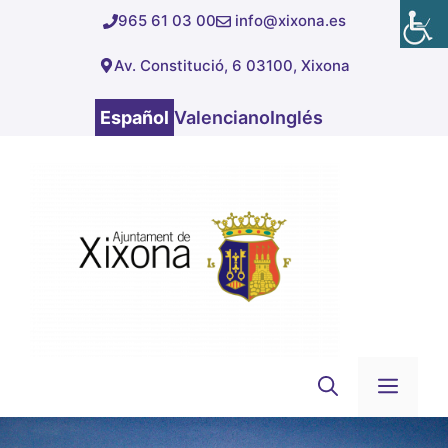
Saltar
965 61 03 00
info@xixona.es
al
Av. Constitució, 6 03100, Xixona
contenido
Español
Valenciano
Inglés
Men