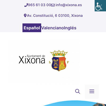
Saltar
965 61 03 00
info@xixona.es
al
Av. Constitució, 6 03100, Xixona
contenido
Español
Valenciano
Inglés
Men