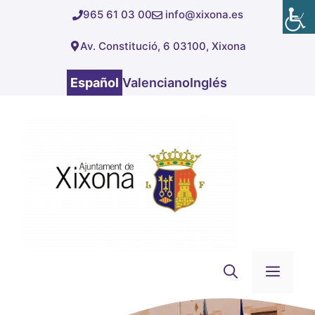
Saltar
965 61 03 00
info@xixona.es
al
Av. Constitució, 6 03100, Xixona
contenido
Español
Valenciano
Inglés
Men