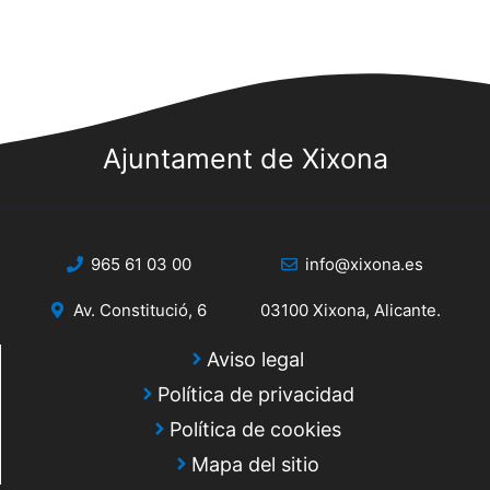
s
s
q
d
e
u
E
e
v
d
Ajuntament de Xixona
e
a
n
y
t
o
965 61 03 00
info@xixona.es
v
i
Av. Constitució, 6
03100 Xixona, Alicante.
s
Aviso legal
t
Política de privacidad
a
Política de cookies
Mapa del sitio
s