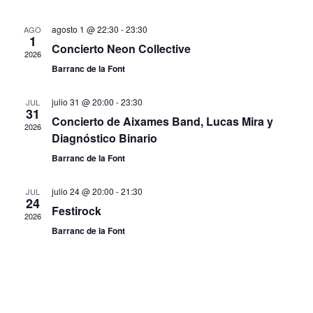
v
c
v
t
a
l
e
a
r
agosto 1 @ 22:30
-
23:30
AGO
e
e
1
g
Concierto Neon Collective
c
2026
g
a
Barranc de la Font
c
a
c
i
julio 31 @ 20:00
-
23:30
i
JUL
c
o
31
Concierto de Aixames Band, Lucas Mira y
ó
2026
n
i
Diagnóstico Binario
n
a
ó
Barranc de la Font
d
l
n
e
a
julio 24 @ 20:00
-
21:30
JUL
24
f
d
v
Festirock
2026
e
i
Barranc de la Font
e
c
s
b
h
t
a
ú
a
.