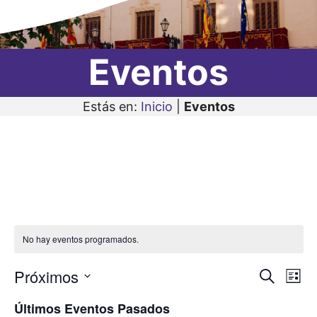
Eventos
Estás en:
Inicio
|
Eventos
No hay eventos programados.
Próximos
N
N
B
L
u
a
S
i
a
s
Últimos Eventos Pasados
s
e