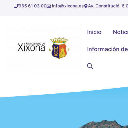
Saltar
965 61 03 00
info@xixona.es
Av. Constitució, 6
al
contenido
Inicio
Notic
Información de