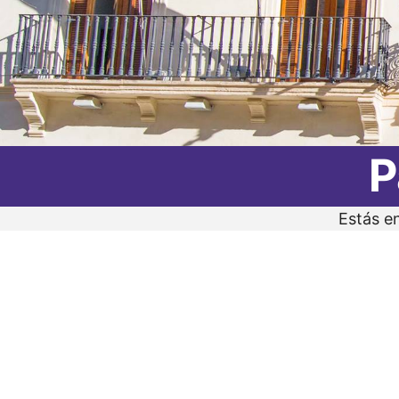
P
Estás e