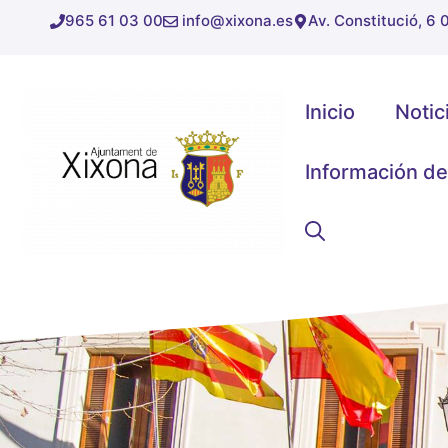
Saltar
965 61 03 00
info@xixona.es
Av. Constitució, 6
al
contenido
Inicio
Notic
Información de