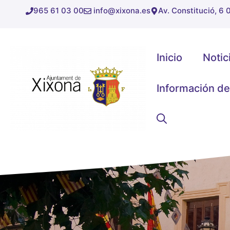
Saltar
965 61 03 00
info@xixona.es
Av. Constitució, 6
al
contenido
Inicio
Notic
Información de