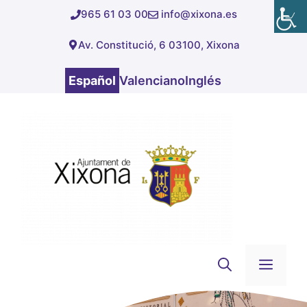
Saltar
965 61 03 00
info@xixona.es
al
Av. Constitució, 6 03100, Xixona
contenido
Español
Valenciano
Inglés
Men