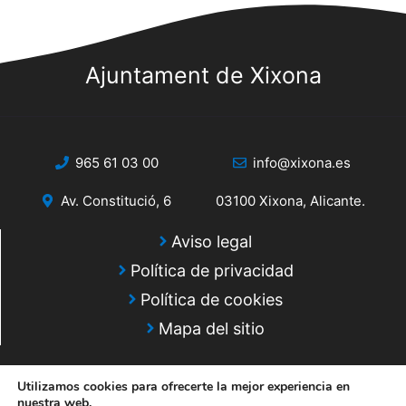
s
s
q
d
e
Ajuntament de Xixona
u
E
e
v
d
e
965 61 03 00
info@xixona.es
a
n
Av. Constitució, 6
03100 Xixona, Alicante.
y
t
o
v
Aviso legal
Política de privacidad
i
Política de cookies
s
Mapa del sitio
t
a
Utilizamos cookies para ofrecerte la mejor experiencia en
nuestra web.