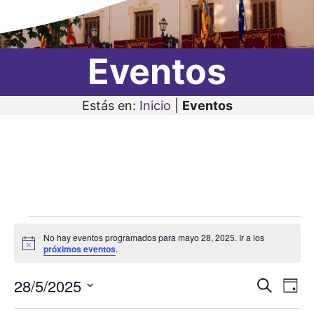
Eventos
Estás en:
Inicio
|
Eventos
Eventos
No hay eventos programados para mayo 28, 2025. Ir a los
en
A
próximos eventos
.
v
i
mayo
28/5/2025
N
N
s
B
D
o
28,
u
a
S
í
a
s