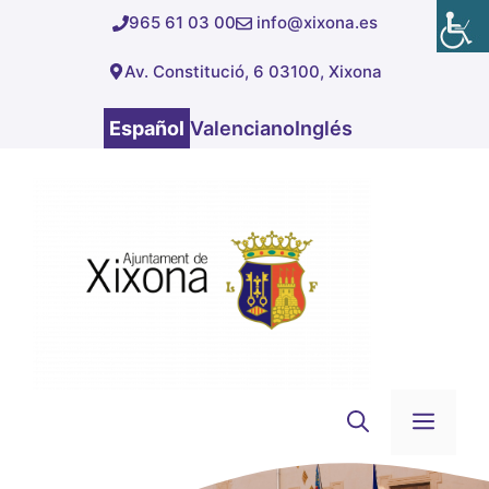
Saltar
965 61 03 00
info@xixona.es
al
Av. Constitució, 6 03100, Xixona
contenido
Español
Valenciano
Inglés
Men