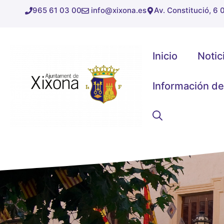
Saltar
965 61 03 00
info@xixona.es
Av. Constitució, 6
al
contenido
Inicio
Notic
Información de