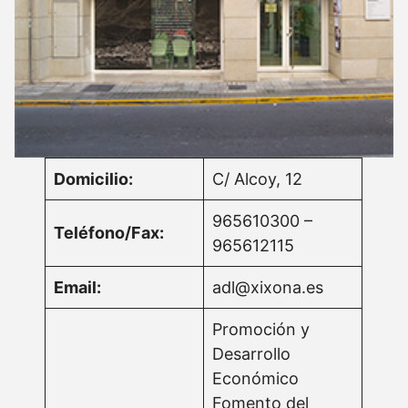
Domicilio:
C/ Alcoy, 12
965610300 –
Teléfono/Fax:
965612115
Email:
adl@xixona.es
Promoción y
Desarrollo
Económico
Fomento del