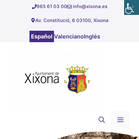
Saltar
965 61 03 00
info@xixona.es
al
Av. Constitució, 6 03100, Xixona
contenido
Español
Valenciano
Inglés
Men