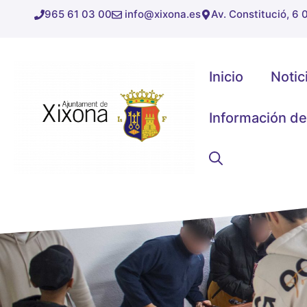
Saltar
965 61 03 00
info@xixona.es
Av. Constitució, 6
al
contenido
Inicio
Notic
Información de