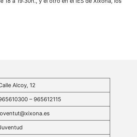
 18 a 19:30h., y el otro en el IES de Xixona, los
Calle Alcoy, 12
965610300 – 965612115
joventut@xixona.es
Juventud