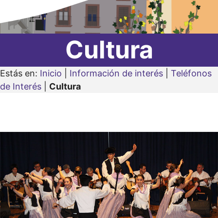
Cultura
Estás en:
Inicio
|
Información de interés
|
Teléfonos
de Interés
|
Cultura