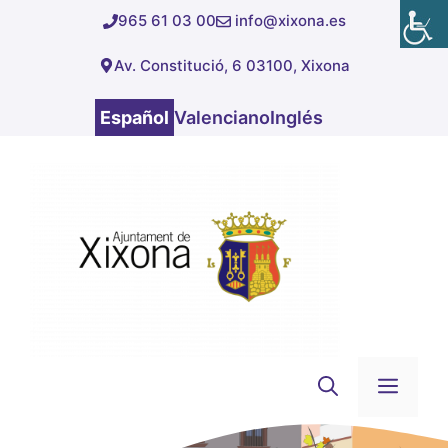
Saltar
965 61 03 00
info@xixona.es
al
Av. Constitució, 6 03100, Xixona
contenido
Español
Valenciano
Inglés
Men