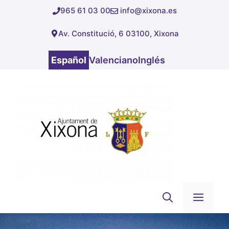
Saltar
965 61 03 00
info@xixona.es
al
Av. Constitució, 6 03100, Xixona
contenido
Español
Valenciano
Inglés
Men