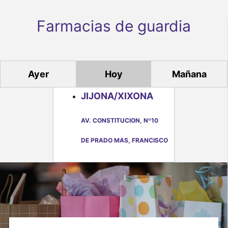
e
Farmacias de guardia
n
t
o
Ayer
Hoy
Mañana
s
JIJONA/XIXONA
AV. CONSTITUCION, Nº10
DE PRADO MAS, FRANCISCO