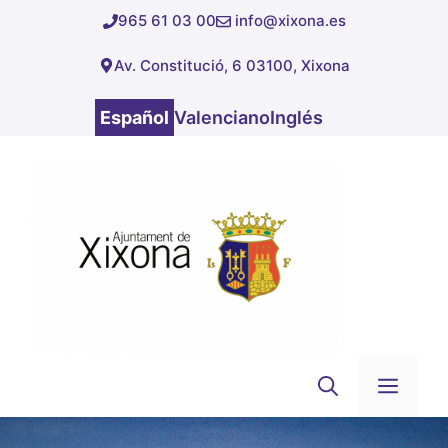
Saltar
965 61 03 00
info@xixona.es
al
Av. Constitució, 6 03100, Xixona
contenido
Español
Valenciano
Inglés
Men