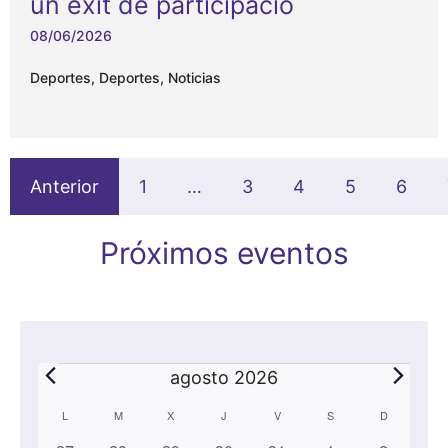
un éxit de participació
08/06/2026
Deportes
,
Deportes
,
Noticias
Anterior
1
…
3
4
5
6
Próximos eventos
Eventos
agosto 2026
C
L
LUNES
M
MARTES
X
MIÉRCOLES
J
JUEVES
V
VIERNES
S
SÁBADO
D
DOMINGO