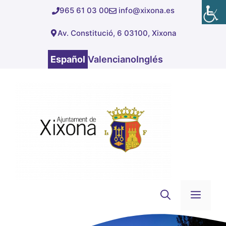
Saltar
965 61 03 00
info@xixona.es
al
Av. Constitució, 6 03100, Xixona
contenido
Español
Valenciano
Inglés
Men