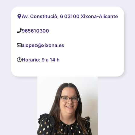
Av. Constituciò, 6 03100 Xixona-Alicante
965610300
alopez@xixona.es
Horario: 9 a 14 h