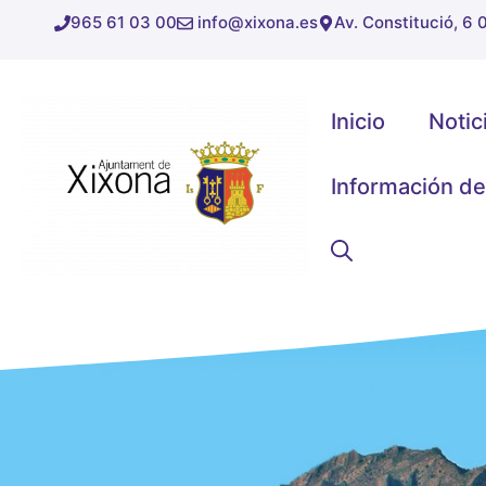
Saltar
965 61 03 00
info@xixona.es
Av. Constitució, 6
al
contenido
Inicio
Notic
Información de