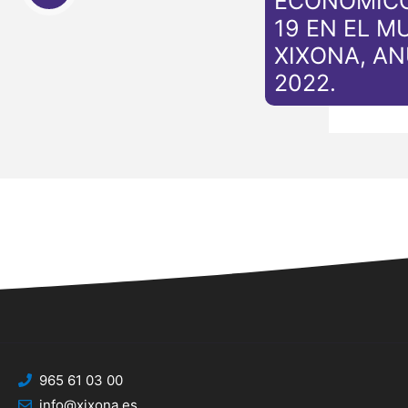
ECONÓMICO
19 EN EL M
XIXONA, A
2022.
965 61 03 00
info@xixona.es