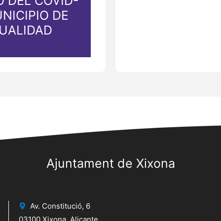
 DEL COVID-
UNICIPIO DE
NUALIDAD
Ajuntament de Xixona
Av. Constitució, 6
03100 Xixona, Alicante.