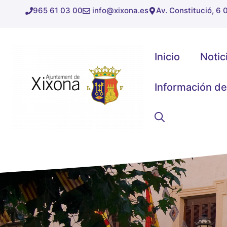
Saltar
965 61 03 00
info@xixona.es
Av. Constitució, 6
al
contenido
Inicio
Notic
Información de