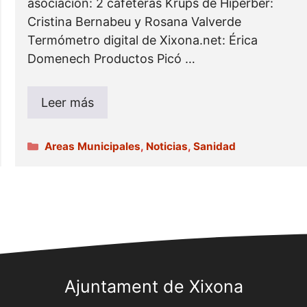
asociación: 2 cafeteras Krups de Hiperber:
Cristina Bernabeu y Rosana Valverde
Termómetro digital de Xixona.net: Érica
Domenech Productos Picó …
Leer más
Categorías
Areas Municipales
,
Noticias
,
Sanidad
Ajuntament de Xixona