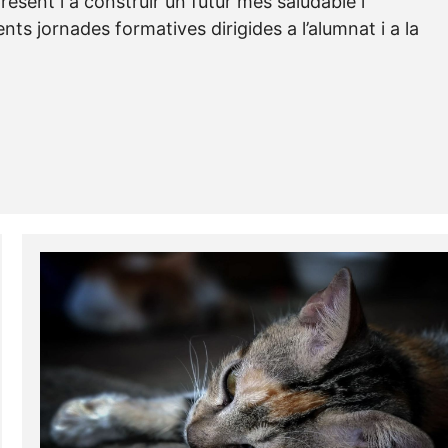
present i a construir un futur més saludable i
ts jornades formatives dirigides a l’alumnat i a la