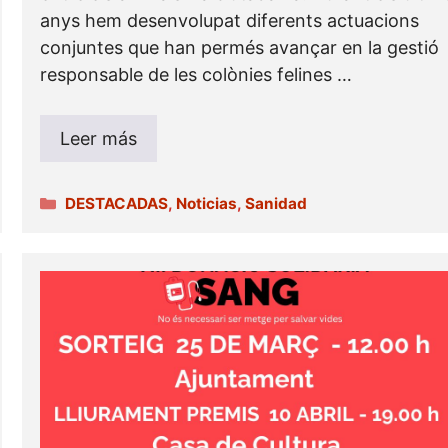
anys hem desenvolupat diferents actuacions
conjuntes que han permés avançar en la gestió
responsable de les colònies felines …
Leer más
Categorías
DESTACADAS
,
Noticias
,
Sanidad