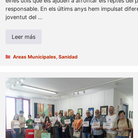
eines útils que els ajuden a afrontar els reptes del 
responsable. En els últims anys hem impulsat diferen
joventut del …
Leer más
Categorías
Areas Municipales
,
Sanidad