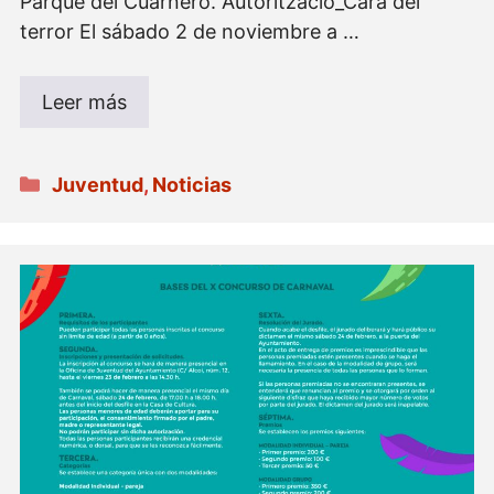
Parque del Cuarnero. Autorització_Cara del
terror El sábado 2 de noviembre a …
Leer más
Categorías
Juventud
,
Noticias