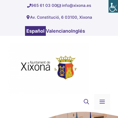
Saltar
965 61 03 00
info@xixona.es
al
Av. Constitució, 6 03100, Xixona
contenido
Español
Valenciano
Inglés
Men