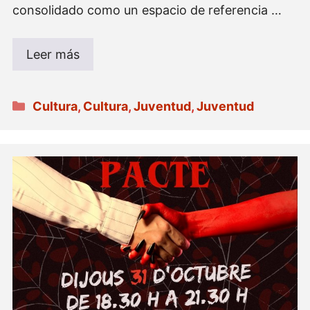
consolidado como un espacio de referencia …
Leer más
Categorías
Cultura
,
Cultura
,
Juventud
,
Juventud