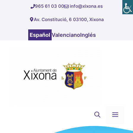
Saltar
965 61 03 00
info@xixona.es
al
Av. Constitució, 6 03100, Xixona
contenido
Español
Valenciano
Inglés
Men