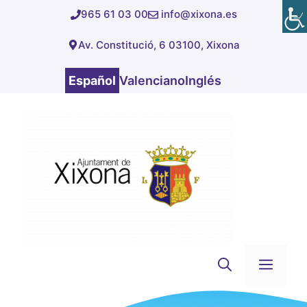
Saltar
965 61 03 00
info@xixona.es
al
Av. Constitució, 6 03100, Xixona
contenido
Español
Valenciano
Inglés
Men