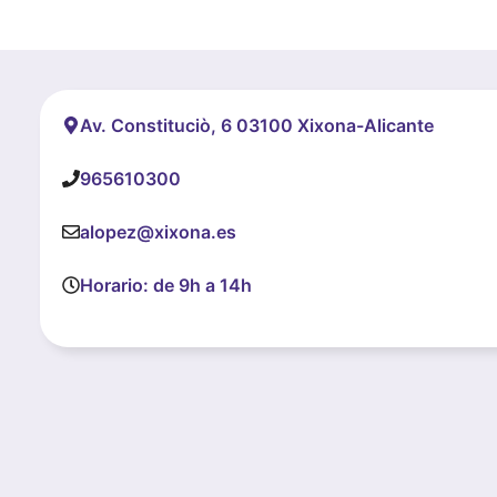
Av. Constituciò, 6 03100 Xixona-Alicante
965610300
alopez@xixona.es
Horario: de 9h a 14h