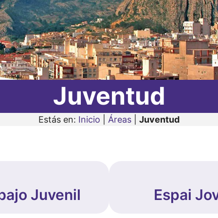
Juventud
Estás en:
Inicio
|
Áreas
|
Juventud
bajo Juvenil
Espai Jo