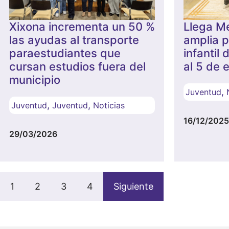
Xixona incrementa un 50 %
Llega M
las ayudas al transporte
amplia 
paraestudiantes que
infantil
cursan estudios fuera del
al 5 de 
municipio
,
Juventud
,
,
Juventud
Juventud
Noticias
16/12/2025
29/03/2026
1
2
3
4
Siguiente