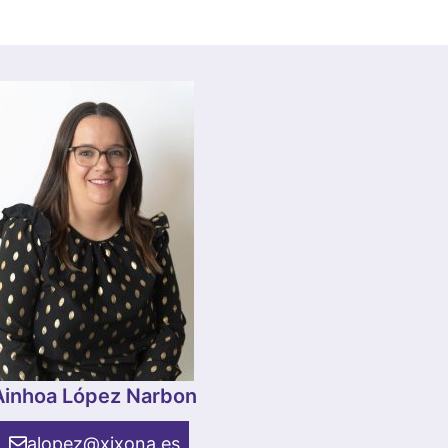
Ainhoa López Narbon
alopez@xixona.es