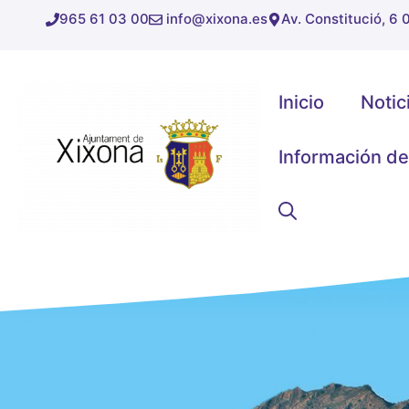
Saltar
965 61 03 00
info@xixona.es
Av. Constitució, 6
al
contenido
Inicio
Notic
Información de