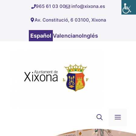
Saltar
965 61 03 00
info@xixona.es
al
Av. Constitució, 6 03100, Xixona
contenido
Español
Valenciano
Inglés
Men