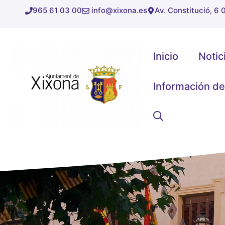
Saltar
965 61 03 00
info@xixona.es
Av. Constitució, 6
al
contenido
Inicio
Notic
Información de