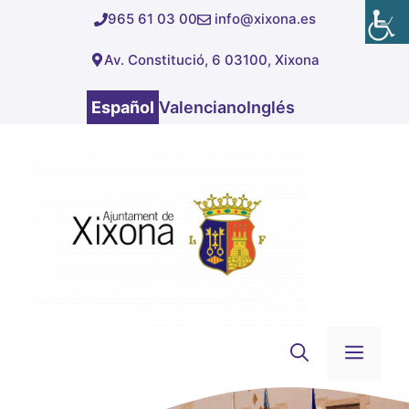
Saltar
965 61 03 00
info@xixona.es
al
Av. Constitució, 6 03100, Xixona
contenido
Español
Valenciano
Inglés
Men