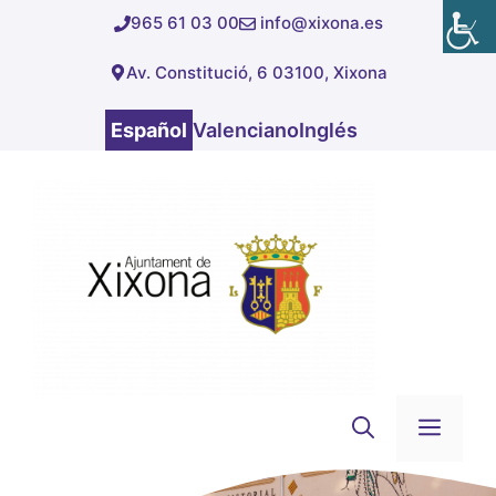
Saltar
965 61 03 00
info@xixona.es
al
Av. Constitució, 6 03100, Xixona
contenido
Español
Valenciano
Inglés
Men