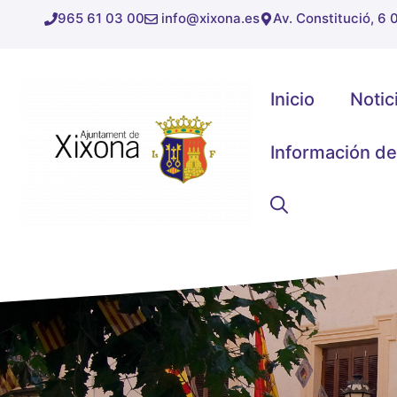
Saltar
965 61 03 00
info@xixona.es
Av. Constitució, 6
al
contenido
Inicio
Notic
Información de