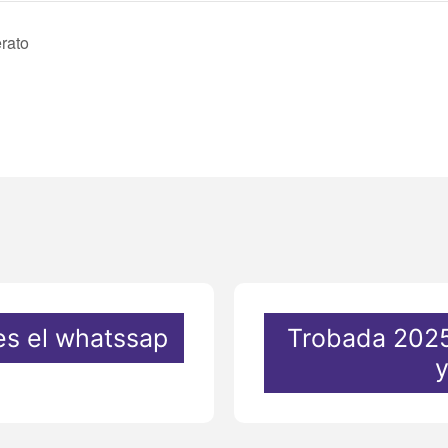
rato
s el whatssap
Trobada 2025
y