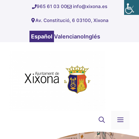
Saltar
965 61 03 00
info@xixona.es
al
Av. Constitució, 6 03100, Xixona
contenido
Español
Valenciano
Inglés
Men