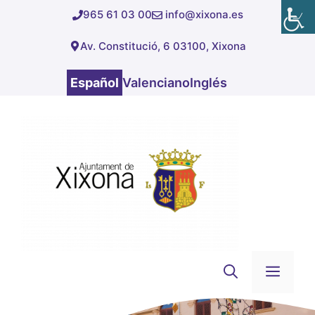
Saltar
965 61 03 00
info@xixona.es
al
Av. Constitució, 6 03100, Xixona
contenido
Español
Valenciano
Inglés
Men