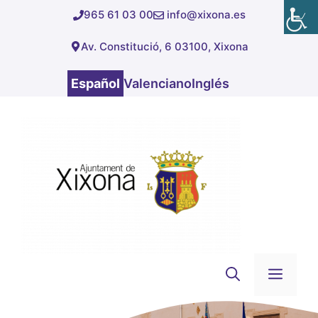
Saltar
965 61 03 00
info@xixona.es
al
Av. Constitució, 6 03100, Xixona
contenido
Español
Valenciano
Inglés
Men